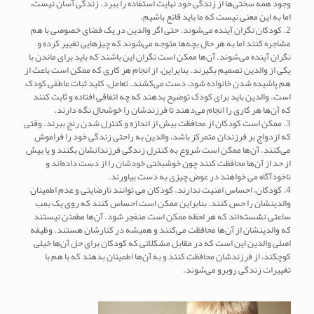
وجود همه سختی‌ها از زندگی خود نهایت استفاده را ببرد. زندگی آسان نیست،
اما به این معنی نیست که ما باید قانع باشیم.
2. کودکان نگران آینده می‌شوند. حتی اگر والدین در یک فضای خصوصی با هم
مشاجره کنند اما به هر حال بچه‌ها متوجه می‌شوند که چیزهایی تغییر کرده و
نگران آینده می‌شوند. آن‌ها ممکن است نگران این باشند که باید برای ماندن با
یکی از والدین تصمیم بگیرند. بنابراین، از انجام هر کاری که ممکن است باعث از
هم پاشیده شدن خانواده شود، دست می‌کشند. تعامل، کلید ثبات عاطفی کودک
است. والدین باید برای کودک توضیح بدهند که چه اتفاقی افتاده و ثابت کنند
که آن‌ها هر کاری را انجام می‌دهند تا فرزندشان را خوشحال نگه دارند.
3. ممکن است کودکان از محافظت بیش از اندازه و کنترل شدن رنج ببرند. وقتی
که ازدواج بر فرزندان متمرکز باشد، والدین به راحتی زندگی خود را فراموش
می‌‌کنند. آن‌ها ممکن است شروع به کنترل زندگی فرزندانشان بکنند و یا بیش
از حد از آن‌ها محافظت کنند چون خوشبختی خودشان را از دست داده‌اند و
ناخودآگاه می خواهند در عوض چیزی به دست بیاورند.
4. کودکان، احساس امنیت ندارند. کودکان می توانند نارضایتی و عدم اطمینان
والدینشان را حس کنند. بنابراین ممکن است احساس کنند که روی یک بمب
ساعتی نشسته‌اند که هر لحظه ممکن است منفجر شود. آن‌ها مطمئن نیستند
که والدینشان از آن‌ها محافظت می‌کنند و همیشه در کنارشان هستند. وظیفه
اصلی والدین این است که در مقابل مشکلاتی که کودکان برای حل آن‌ها خیلی
کوچکند، از فرزندشان محافظت کنند و به آن‌ها اطمینان بدهند که با هم با
تغییرات زندگی روبرو می‌شوند.