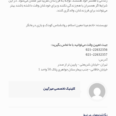
زندگی با همسر خود هستند، توجه به فرزندان تقریباً غیر ممکن می‌شود. در این
شرایط اگر همسران با هم زندگی نکنند و برای خودشان وقت داشته باشند بهتر
می‌توانند برای فرزندشان، والدگری کنند.
نویسنده: خانم مینا معین اسلام، روانشناس کودک و بازی درمانگر
جهت تعیین وقت می‌توانید با ما تماس بگیرید:
021-22632356
021-22632357
آدرس:
تهران-خیابان شریعتی - پایین تر از صدر
خیابان خاقانی- جنب بیمارستان جواهری پلاک 50 واحد 1
کلینیک تخصصی مهرآیین
نگاشته‌های مرتبط