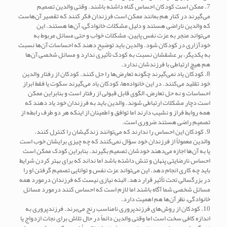
7. ممکن است کودکان احساس گناه داشته باشند. وقتی والدین تصمیم
می‌گیرند در کنار هم بمانند ممکن است فرزندان فکر کنند که تقصیر آن‌هاست
که والدین ناراضی هستند و دلیل مشکلات خانوادگی، آن‌ها هستند. این
می‌تواند منجر به عزت نفس پایین، مشکلات خواب و حتی مسائل مربوط به
خودآزاری در کودکان شود. والدین باید توضیح دهند که احساسات آن‌ها نسبت
به یکدیگر، بر عشقشان نسبت به کودک تأثیری ندارد و مسائل شخصی آن‌ها
هم هیچ ارتباطی با فرزندشان ندارد.
8. کودکان یاد نمی‌گیرند چگونه تعارض‌ها را حل کنند. کودکان از رفتار والدین
خود تقلید می‌کنند. در این خانواده‌ها، کودکان یاد می‌گیرند سکوت یا فقط ابراز
احساسات و نه حل تعارض، الگوی قابل قبولی از رفتار است و بنابراین ممکن
است دچار مشکلات ارتباطی شوند. والدین باید به فرزندان خود یاد دهند که
همه روابط فراز و نشیب دارند اما توافق و اطمینان از اینکه هر دو طرف رابطه از
تصمیم راضی هستند ضروری است.
9. کودکان این احساس را ندارند که می‌توانند زندگیشان را کنترل کنند.
والدین معمولاً از فرزندان خود سؤال نمی‌کنند که چه چیزی برایشان خوب است
یا به آن‌ها اجازه می‌دهند خودشان تصمیم بگیرند. بنابراین کودک ممکن است
احساس نارضایتی پنهان و تنش داشته باشد اما نداند که برای بهتر کردن شرایط
باید چه کاری انجام دهد. این می‌تواند عزت نفس و توانایی تصمیم گرفتن او را
در بزرگسالی تحت تأثیر قرار دهد. البته نیازی نیست که فرزندان درمورد همه
مسائل شخصی شما آگاه باشند اما لازم است که احساس کنند درمورد مسائل
خانوادگی، نظر آن‌ها هم اهمیت دارد.
10. کودکان از روش‌های فرزندپروری نامناسب رنج می‌برند. فرزندپروری به
اندازه کافی سخت است اما وقتی والدین دائماً در حال تلاش برای نجات ازدواج یا